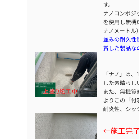
す。
ナノコンポジ
を使用し無機成
ナノメートル
並みの耐久性
賞した製品な
「ナノ」は、1
した素晴らし
また、無機質
よりこの「付
耐炎性、シッ
←施工完