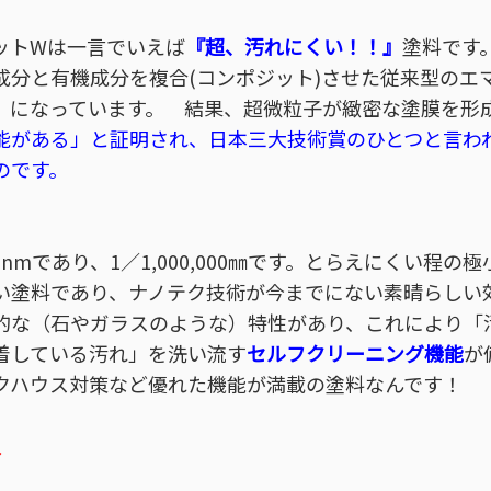
ットWは一言でいえば
『超、汚れにくい！！』
塗料です
分と有機成分を複合(コンポジット)させた従来型のエマル
）になっています。 結果、超微粒子が緻密な塗膜を形
能がある」と証明され、日本三大技術賞のひとつと言わ
のです。
nmであり、1／1,000,000㎜です。とらえにくい程
い塗料であり、ナノテク技術が今までにない素晴らしい
的な（石やガラスのような）特性があり、これにより「
着している汚れ」を洗い流す
セルフクリーニング機能
が
クハウス対策など優れた機能が満載の塗料なんです！
了