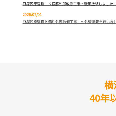
戸塚区原宿町 Ｋ様邸外部改修工事・破風塗装しました
2026/07/01
戸塚区原宿町 K様邸 外部改修工事 ～外壁塗装を行いま
2026/06/30
【横浜市戸塚区 K様邸】外壁塗装・屋根塗装の下準備！
2026/06/23
横浜市戸塚区【外壁塗装】【屋根遮熱塗装】～Y様邸 外
2026/06/12
戸塚区上倉田町 T様 【お客さまの声】
横
2026/06/12
横浜市戸塚区 上倉田町 T様邸外部改修工事が完了しま
40
2026/05/26
港北区大倉山 U様 【お客さまの声】