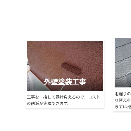
年末の屋根塗装詐欺に注意！ ～横浜市で安心の塗装な
2025/12/08
横浜市泉区 A様 【お客さまの声】
2025/12/05
横浜市港北区【ビフォーアフター】外壁塗装・屋根塗装｜K
2025/12/04
横浜市港北区 K様邸 外部改修工事【雨樋塗装】
2025/11/27
外壁塗装工事
港北区 K様邸 外部改修工事 ～軒天塗装を行いました～
雨漏りの
工事を一括して請け負えるので、コスト
2025/11/26
り替えを
の削減が実現できます。
港北区 K様邸 外部改修工事 ～外壁塗装を行いました～
まずは池
2025/11/18
うれしいご報告です♪