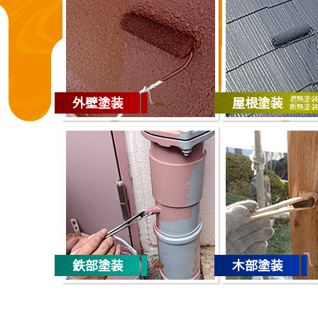
2026/01/23
新入社員の教育に力を入れています！【新人教育】【職
2026/01/22
横浜市戸塚区【外壁塗装】【屋根塗装】 ～T様邸 外部
外壁塗装
屋根塗装
遮熱塗装
断熱塗装
2026/01/16
おうちの外壁、そろそろ気になってきませんか【無料で
2026/01/15
新入社員職人研修のご紹介【新人教育・職人育成】
2026/01/14
藤沢市下土棚 K様邸 ～外壁・付帯部塗装のご依頼をい
2025/12/16
鉄部塗装
木部塗装
横浜市港北区 K様 【お客さまの声】
2025/12/09