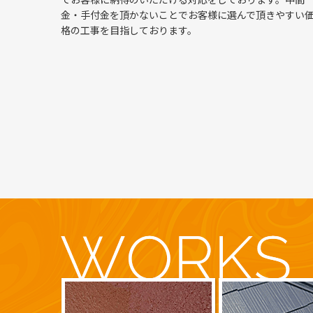
鎌倉市ガードレール塗装工事・第2弾
金・手付金を頂かないことでお客様に選んで頂きやすい
格の工事を目指しております。
2026/03/18
横浜市港北区・U様邸 ～外壁塗装・屋根塗装のご依頼
2026/03/17
鎌倉市から工事のご依頼をいただきました【ガードレー
2026/03/12
建築塗装技能検定の“必携本”に、弊社代表が編集として
2026/03/04
大切な住まいを長持ちさせる鍵は“ベランダ・屋上”。雨
2026/02/27
見積りと施工内容が違う…そんな不安を感じたことはあ
2026/01/29
屋根塗装でお家の印象をもっと素敵に