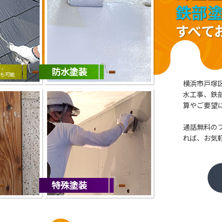
人育成】②
改修工事のご依頼をいただきました～
・
防水塗装
も可能
横浜市戸塚
プロがチェック】
水工事、鉄
算やご要望
通話無料の
れば、お気
ただきました！～
特殊塗装