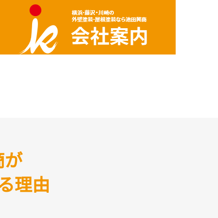
商が
る理由