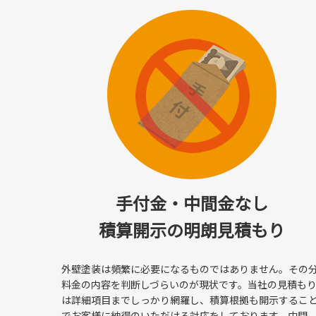
2026/05/25
茅ヶ崎市K様邸｜外壁・屋根塗装の高圧水洗浄を行いまし
2026/04/16
横浜市港北区 U様邸 屋根遮熱塗装・上塗り編
2026/04/15
横浜市港北区U様邸｜屋根遮熱塗装工事（下塗り編）
2026/04/06
横浜市港北区 U様邸｜屋根遮熱塗装（鉄部錆止め）
手付金・中間金なし
2026/04/03
積算開示の明朗見積もり
【横浜市港北区】外壁・屋根塗装前の高圧洗浄で汚れを
2026/03/25
外壁塗装は頻繁に必要になるものではありません。その
池田興商が「横浜市SDGs認証制度 “Y-SDGs” Standa
料金の内容を判断しづらいのが現状です。当社の見積も
は詳細項目までしっかり網羅し、積算根拠も開示するこ
2026/03/23
でお客様に納得のいただける対応をしております。中間