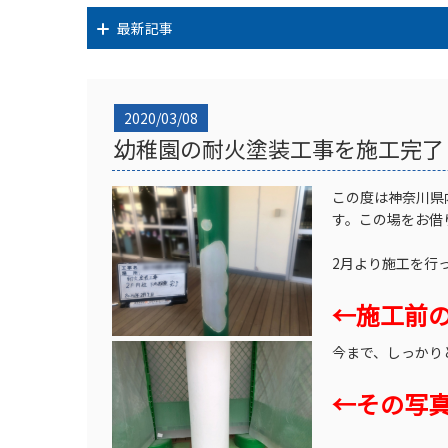
最新記事
2020/03/08
幼稚園の耐火塗装工事を施工完了
この度は神奈川県
す。この場をお借
2月より施工を行
←
施工前
今まで、しっかり
←その写