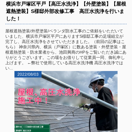
横浜市戸塚区平戸【高圧水洗浄】【外壁塗装】【屋根
遮熱塗装】S様邸外部改修工事 高圧水洗浄を行いま
した！
屋根遮熱塗装/外壁塗装/ベランダ防水工事のご依頼をいただいて
いました、横浜市戸塚区平戸にありますS様邸工事の足場組立が
完了し、高圧水洗浄をさせていただきました。（前回の記事はこ
ちら） 神奈川県内、横浜（戸塚区）に数ある塗装・外壁塗装・屋
根遮熱塗装・防水業者から、池田興商のHPをご覧いただき誠にあ
りがとうございます。この場をお借りして従業員一同、御礼申し
上げます。 ←弊社で使用している高圧水洗浄機 高圧水洗浄では
い...
2022/08/03