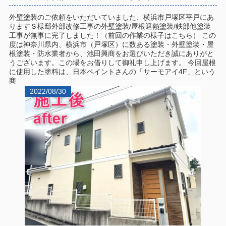
外壁塗装のご依頼をいただいていました、横浜市戸塚区平戸にあ
りますＳ様邸外部改修工事の外壁塗装/屋根遮熱塗装/鉄部他塗装
工事が無事に完了しました！（前回の作業の様子はこちら） この
度は神奈川県内、横浜市（戸塚区）に数ある塗装・外壁塗装・屋
根塗装・防水業者から、池田興商をお選びいただき誠にありがと
うございます。この場をお借りして御礼申し上げます。 今回屋根
に使用した塗料は、日本ペイントさんの「サーモアイ4F」という
商...
2022/08/30