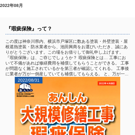
2022年08月
『瑕疵保険』って？
この度は神奈川県内、横浜市戸塚区に数ある塗装・外壁塗装・屋
根遮熱塗装・防水業者から、池田興商をお選びいただき、誠にあ
りがとうございます。この場をお借りして御礼申し上げます。
『瑕疵保険』は、ご存じでしょうか？ 瑕疵保険とは… 工事にお
いて不備があれば修繕費用を補償してもらうことができる。 工事
が問題なく施工されているかを第三者が確認してくれる。 工事後
に業者が万が一倒産していても補償してもらえる。 と、万が一...
2022/08/31