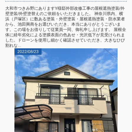
大和市つきみ野にありますY様邸外部改修工事の屋根遮熱塗装/外
壁塗装/外壁塗替えのご依頼をいただきました。 神奈川県内、横
浜（戸塚区）に数ある塗装・外壁塗装・屋根遮熱塗装・防水業者
から、池田興商をお選びいただき、本当にありがとうございま
す。この場をお借りして従業員一同、御礼申し上げます。 屋根全
体に経年劣化による塗膜表面の色あせ・光沢低下が見受けられま
した。ドローンを使用し細かく確認させていただき、大きなひび
割れな...
2022/08/23