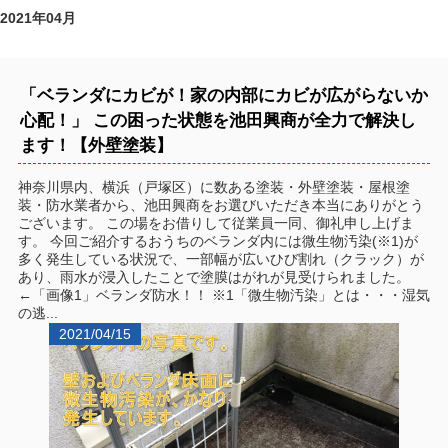
2021年04月
「ベランダにカビが！家の内部にカビが広がらないか
心配！」 この困った状態を池田興商が全力で解決し
ます！【外壁塗装】
神奈川県内、横浜（戸塚区）に数ある塗装・外壁塗装・屋根塗
装・防水業者から、池田興商をお選びいただき本当にありがとう
ございます。 この場をお借りして従業員一同、御礼申し上げま
す。 今回ご紹介するおうちのベランダ内には微生物汚染(※1)が
多く発生している状況で、一部幅が広いひび割れ（クラック）が
あり、雨水が浸入したことで塗膜はがれが見受けられました。
←「画像1」ベランダ防水！！ ※1「微生物汚染」とは・・・湿気
の逃...
2021/04/15