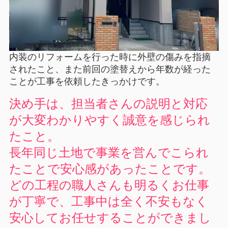
内装のリフォームを行った時に外壁の傷みを指摘
されたこと、また前回の塗替えから年数が経った
ことが工事を依頼したきっかけです。
決め手は、担当者さんの説明と対応
が大変わかりやすく誠意を感じられ
たこと。
長年同じ土地で事業を営んでこられ
たことで安心感があったことです。
どの工程の職人さんも明るくお仕事
が丁寧で、工事中は全く不安もなく
安心してお任せすることができまし